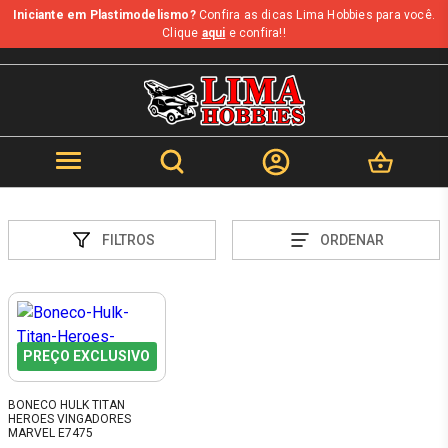
Iniciante em Plastimodelismo?
Confira as dicas Lima Hobbies para você.
Clique
aqui
e confira!!
FILTROS
ORDENAR
PREÇO EXCLUSIVO
BONECO HULK TITAN
HEROES VINGADORES
MARVEL E7475