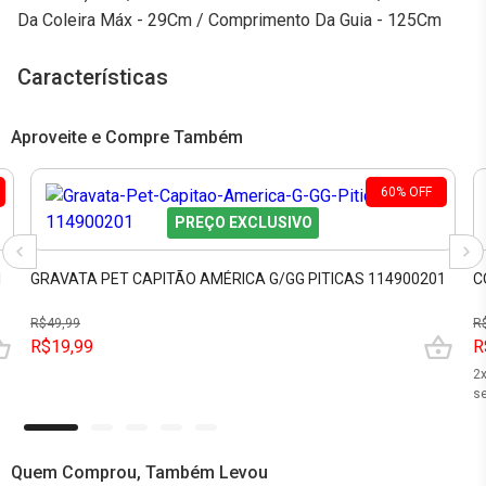
Da Coleira Máx - 29Cm / Comprimento Da Guia - 125Cm
Características
Aproveite e Compre Também
60
%
OFF
PREÇO EXCLUSIVO
1
GRAVATA PET CAPITÃO AMÉRICA G/GG PITICAS 114900201
C
R$
49,99
R
R$19,99
R
2
se
Quem Comprou, Também Levou