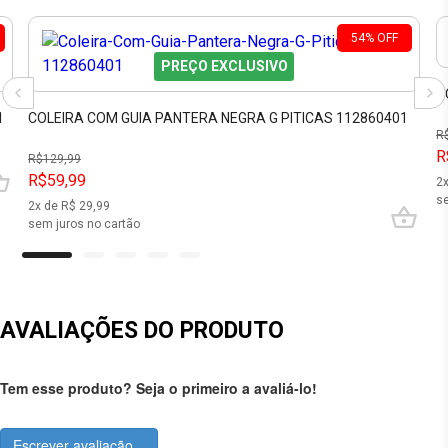
54
%
OFF
PREÇO EXCLUSIVO
C
1
COLEIRA COM GUIA PANTERA NEGRA G PITICAS 112860401
R
R
R$
129,99
R$59,99
2
se
2
x de R$
29,99
sem juros no cartão
AVALIAÇÕES DO PRODUTO
Tem esse produto? Seja o primeiro a avaliá-lo!
Escrever avaliação...