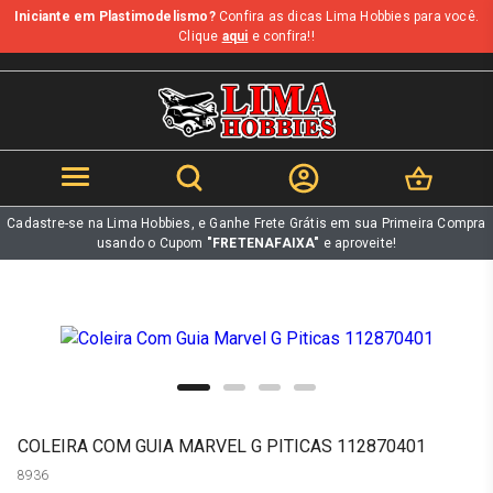
Iniciante em Plastimodelismo?
Confira as dicas Lima Hobbies para você.
b
Clique
aqui
e confira!!
Cadastre-se na Lima Hobbies, e Ganhe Frete Grátis em sua Primeira Compra
usando o Cupom
"FRETENAFAIXA"
e aproveite!
COLEIRA COM GUIA MARVEL G PITICAS 112870401
8936