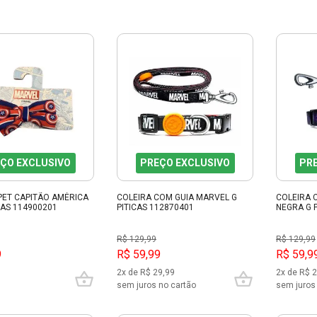
ÇO EXCLUSIVO
PREÇO EXCLUSIVO
PR
PET CAPITÃO AMÉRICA
COLEIRA COM GUIA MARVEL G
COLEIRA 
CAS 114900201
PITICAS 112870401
NEGRA G 
R$ 129,99
R$ 129,99
9
R$ 59,99
R$ 59,9
2x de R$ 29,99
2x de R$ 
sem juros no cartão
sem juros