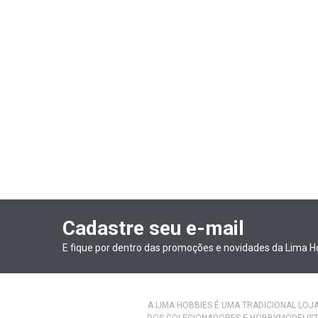
Cadastre seu e-mail
E fique por dentro das promoções e novidades da Lima H
A LIMA HOBBIES É UMA TRADICIONAL LOJ
DOS COLECIONADORES E HOBBYMODELIST