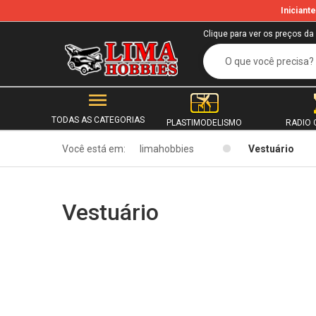
Inician
b
Clique para ver os preços da
TODAS AS CATEGORIAS
PLASTIMODELISMO
RADIO 
Você está em:
limahobbies
Vestuário
Vestuário