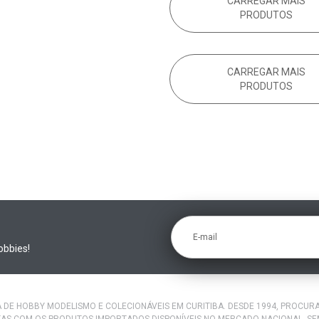
CARREGAR MAIS
PRODUTOS
CARREGAR MAIS
PRODUTOS
E-mail
obbies!
A DE HOBBY MODELISMO E COLECIONÁVEIS EM CURITIBA. DESDE 1994, PROCU
AS COM OS PRODUTOS IMPORTADOS DISPONÍVEIS NO MERCADO NACIONAL. S