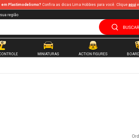
te em Plastimodelismo?
Confira as dicas Lima Hobbies para você. Clique
aqui
e
 sua região
CONTROLE
MINIATURAS
ACTION FIGURES
BOARD
Ord