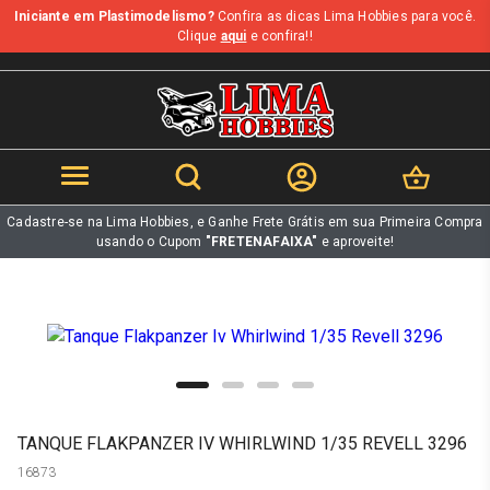
Iniciante em Plastimodelismo?
Confira as dicas Lima Hobbies para você.
b
Clique
aqui
e confira!!
Cadastre-se na Lima Hobbies, e Ganhe Frete Grátis em sua Primeira Compra
usando o Cupom
"FRETENAFAIXA"
e aproveite!
TANQUE FLAKPANZER IV WHIRLWIND 1/35 REVELL 3296
16873