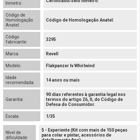
Certificado/Selo Inmetro:
Inmetro:
Código de
Homologação
Código de Homologação Anatel:
Anatel:
Código
3295
fabricante:
Marca:
Revell
Modelo:
Flakpanzer Iv Whirlwind
Idade
14 anos ou mais
recomendada:
90 dias referentes à garantia legal nos
Garantia:
termos do artigo 26, II, do Código de
Defesa do Consumidor.
Escala:
1/35
5 - Experiente (Kit com mais de 150 peças
Nível de
para colar e pintar, acessórios de
dificuldade: