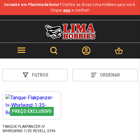
Iniciante em Plastimodelismo?
Confira as dicas Lima Hobbies para você.
Clique
aqui
e confira!!
FILTROS
ORDENAR
PREÇO EXCLUSIVO
TANQUE FLAKPANZER IV
WHIRLWIND 1/35 REVELL 3296