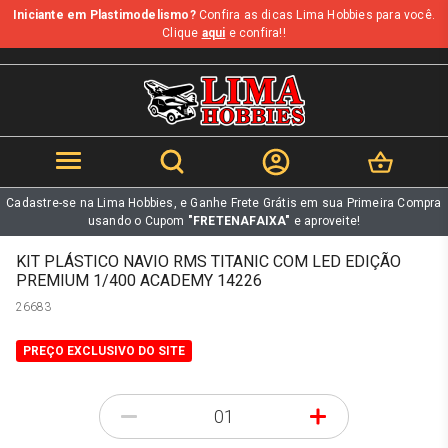
Iniciante em Plastimodelismo?
Confira as dicas Lima Hobbies para você.
b
Clique
aqui
e confira!!
Cadastre-se na Lima Hobbies, e Ganhe Frete Grátis em sua Primeira Compra
usando o Cupom
"FRETENAFAIXA"
e aproveite!
KIT PLÁSTICO NAVIO RMS TITANIC COM LED EDIÇÃO
PREMIUM 1/400 ACADEMY 14226
26683
PREÇO EXCLUSIVO DO SITE
-
+