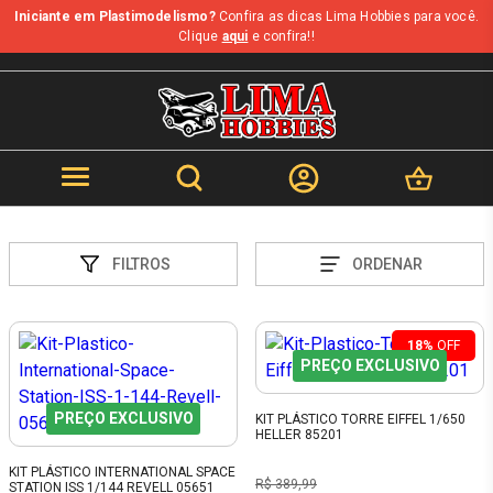
Iniciante em Plastimodelismo?
Confira as dicas Lima Hobbies para você.
Clique
aqui
e confira!!
FILTROS
ORDENAR
18%
OFF
PREÇO EXCLUSIVO
PREÇO EXCLUSIVO
KIT PLÁSTICO TORRE EIFFEL 1/650
HELLER 85201
KIT PLÁSTICO INTERNATIONAL SPACE
R$ 389,99
STATION ISS 1/144 REVELL 05651