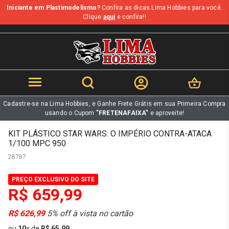
Iniciante em Plastimodelismo?
Confira as dicas Lima Hobbies para você.
b
Clique
aqui
e confira!!
Cadastre-se na Lima Hobbies, e Ganhe Frete Grátis em sua Primeira Compra
usando o Cupom
"FRETENAFAIXA"
e aproveite!
KIT PLÁSTICO STAR WARS: O IMPÉRIO CONTRA-ATACA
1/100 MPC 950
28787
PREÇO EXCLUSIVO DO SITE
R$ 659,99
R$ 626,99
5% off à vista no cartão
ou
10
x
de
R$ 65,99