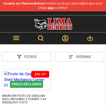
Iniciante em Plastimodelismo?
Confira as dicas Lima Hobbies para você.
Clique
aqui
e confira!!
FILTROS
ORDENAR
23%
OFF
PREÇO EXCLUSIVO
MINIATURA POSTO DE GASOLINA
SHELL MECHANIC S CORNER 1/64
GREENLIGHT 57073