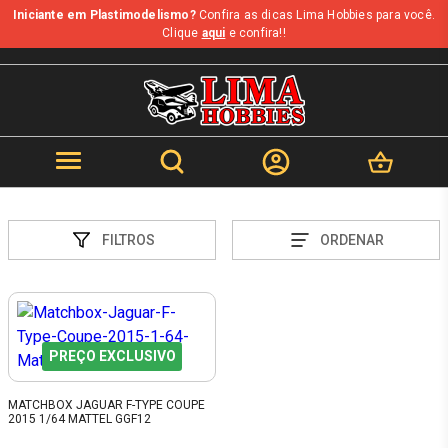
Iniciante em Plastimodelismo?
Confira as dicas Lima Hobbies para você.
Clique
aqui
e confira!!
FILTROS
ORDENAR
PREÇO EXCLUSIVO
MATCHBOX JAGUAR F-TYPE COUPE
2015 1/64 MATTEL GGF12