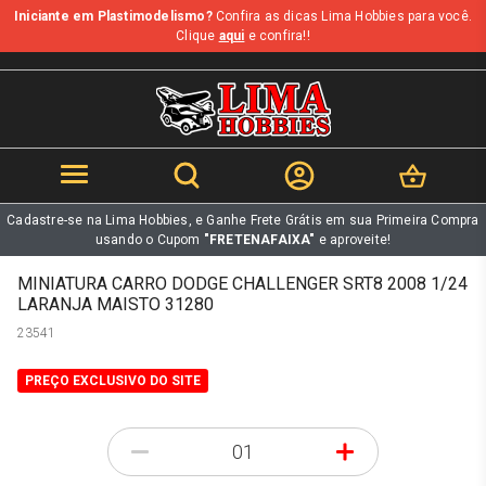
Iniciante em Plastimodelismo?
Confira as dicas Lima Hobbies para você.
b
Clique
aqui
e confira!!
Cadastre-se na Lima Hobbies, e Ganhe Frete Grátis em sua Primeira Compra
usando o Cupom
"FRETENAFAIXA"
e aproveite!
MINIATURA CARRO DODGE CHALLENGER SRT8 2008 1/24
LARANJA MAISTO 31280
23541
PREÇO EXCLUSIVO DO SITE
-
+