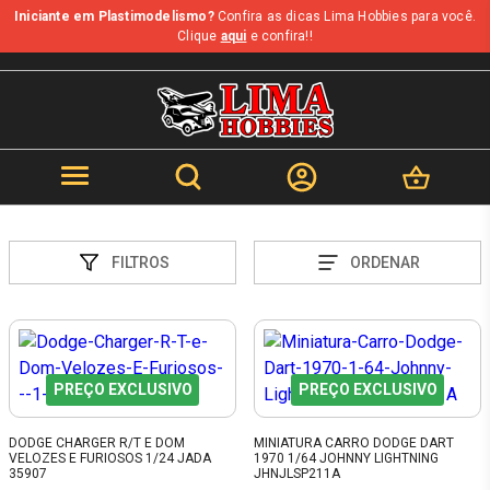
Iniciante em Plastimodelismo?
Confira as dicas Lima Hobbies para você.
Clique
aqui
e confira!!
FILTROS
ORDENAR
PREÇO EXCLUSIVO
PREÇO EXCLUSIVO
DODGE CHARGER R/T E DOM
MINIATURA CARRO DODGE DART
VELOZES E FURIOSOS 1/24 JADA
1970 1/64 JOHNNY LIGHTNING
35907
JHNJLSP211A