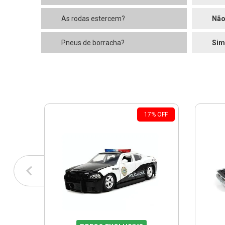
As rodas estercem?
Nã
Pneus de borracha?
Sim
17
%
OFF