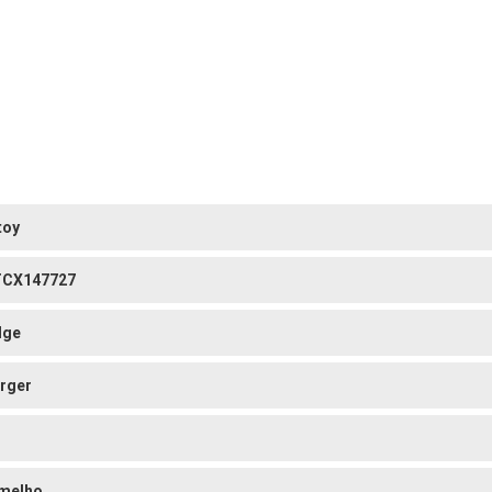
toy
CX147727
dge
rger
melho