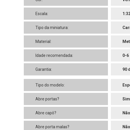
Escala:
1:3
Tipo da miniatura:
Car
Material:
Met
Idade recomendada:
0-6
Garantia:
90 
Tipo do modelo:
Esp
Abre portas?
Sim
Abre capô?
Nã
Abre porta malas?
Nã