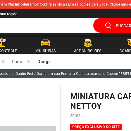
te em Plastimodelismo?
Confira as dicas Lima Hobbies para você. Clique
aqui
e
 sua região
CONTROLE
MINIATURAS
ACTION FIGURES
BOARD
Carro
Dodge
obbies, e Ganhe Frete Grátis em sua Primeira Compra usando o Cupom
"FRET
MINIATURA CA
NETTOY
30185
PREÇO EXCLUSIVO DO SITE