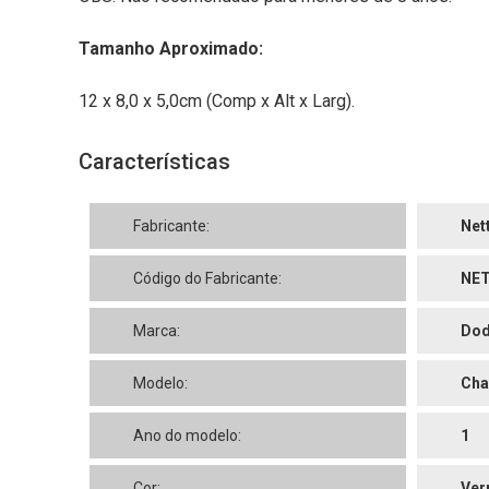
Tamanho Aproximado:
12 x 8,0 x 5,0cm (Comp x Alt x Larg).
Características
Fabricante:
Net
Código do Fabricante:
NET
Marca:
Do
Modelo:
Cha
Ano do modelo:
1
Cor:
Ver