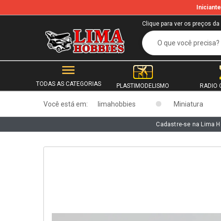
Inician
b
Clique para ver os preços da
TODAS AS CATEGORIAS
PLASTIMODELISMO
RADIO 
Você está em:
limahobbies
Miniatura
Cadastre-se na Lima H