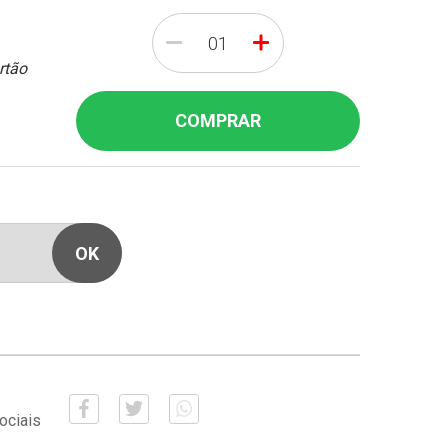
-
+
rtão
COMPRAR
ociais