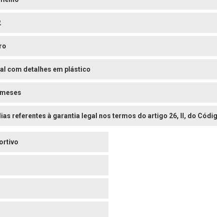
2
ro
al com detalhes em plástico
 meses
dias referentes à garantia legal nos termos do artigo 26, II, do Có
ortivo
o
o