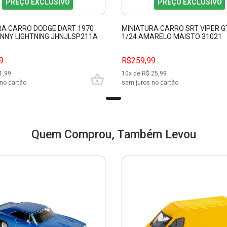
PREÇO EXCLUSIVO
PREÇO EXCLUSIVO
RA CARRO DODGE DART 1970
MINIATURA CARRO SRT VIPER G
HNNY LIGHTNING JHNJLSP211A
1/24 AMARELO MAISTO 31021
9
R$259,99
1,99
10
x de R$
25,99
no cartão
sem juros no cartão
Quem Comprou, Também Levou