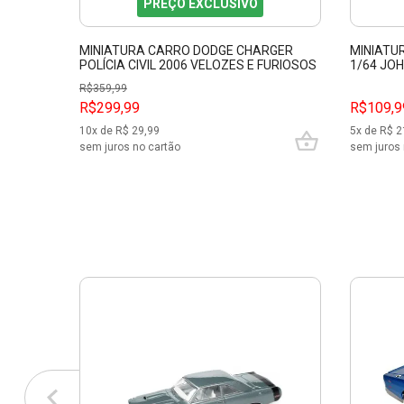
PREÇO EXCLUSIVO
MINIATURA CARRO DODGE CHARGER
MINIATU
POLÍCIA CIVIL 2006 VELOZES E FURIOSOS
1/64 JO
1/24 JADA 33665
R$
359,99
R$299,99
R$109,9
10
x de R$
29,99
5
x de R$
2
sem juros no cartão
sem juros 