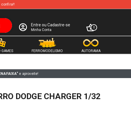
 confira!!
Entre ou Cadastre-se
0
Minha Conta
 GAMES
FERROMODELISMO
AUTORAMA
ENAFAIXA"
e aproveite!
RRO DODGE CHARGER 1/32