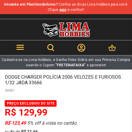
Iniciante em Plastimodelismo?
Confira as dicas Lima Hobbies para você.
b
Clique
aqui
e confira!!
Cadastre-se na Lima Hobbies, e Ganhe Frete Grátis em sua Primeira Compra
usando o Cupom
"FRETENAFAIXA"
e aproveite!
DODGE CHARGER POLÍCIA 2006 VELOZES E FURIOSOS
1/32 JADA 33666
34481
PREÇO EXCLUSIVO DO SITE
R$ 129,99
R$ 123,49
5% off à vista no cartão
ou
6
x
de
R$ 21,66