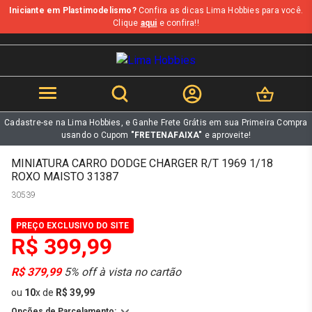
Iniciante em Plastimodelismo?
Confira as dicas Lima Hobbies para você.
b
Clique
aqui
e confira!!
Cadastre-se na Lima Hobbies, e Ganhe Frete Grátis em sua Primeira Compra
usando o Cupom
"FRETENAFAIXA"
e aproveite!
MINIATURA CARRO DODGE CHARGER R/T 1969 1/18
ROXO MAISTO 31387
30539
PREÇO EXCLUSIVO DO SITE
R$ 399,99
R$ 379,99
5% off à vista no cartão
ou
10
x
de
R$ 39,99
Opções de Parcelamento: