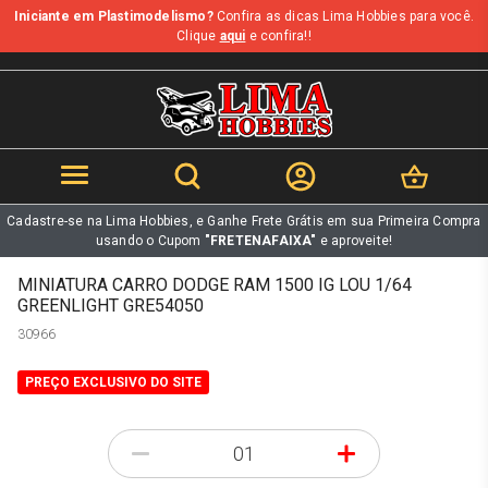
Iniciante em Plastimodelismo?
Confira as dicas Lima Hobbies para você.
b
Clique
aqui
e confira!!
Cadastre-se na Lima Hobbies, e Ganhe Frete Grátis em sua Primeira Compra
usando o Cupom
"FRETENAFAIXA"
e aproveite!
MINIATURA CARRO DODGE RAM 1500 IG LOU 1/64
GREENLIGHT GRE54050
30966
PREÇO EXCLUSIVO DO SITE
-
+