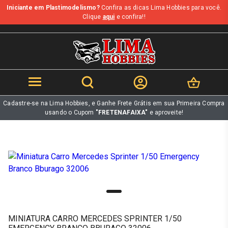
Iniciante em Plastimodelismo?
Confira as dicas Lima Hobbies para você.
b
Clique
aqui
e confira!!
Cadastre-se na Lima Hobbies, e Ganhe Frete Grátis em sua Primeira Compra
usando o Cupom
"FRETENAFAIXA"
e aproveite!
MINIATURA CARRO MERCEDES SPRINTER 1/50