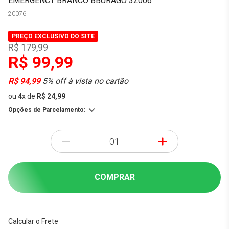
EMERGENCY BRANCO BBURAGO 32006
20076
PREÇO EXCLUSIVO DO SITE
R$ 179,99
R$ 99,99
R$ 94,99
5% off à vista no cartão
ou
4
x
de
R$ 24,99
Opções de Parcelamento:
-
+
COMPRAR
Calcular o Frete