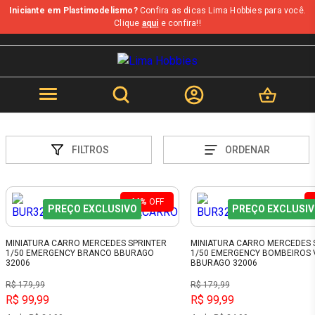
Iniciante em Plastimodelismo?
Confira as dicas Lima Hobbies para você.
Clique
aqui
e confira!!
FILTROS
ORDENAR
44%
OFF
PREÇO EXCLUSIVO
PREÇO EXCLUSI
MINIATURA CARRO MERCEDES SPRINTER
MINIATURA CARRO MERCEDES 
1/50 EMERGENCY BRANCO BBURAGO
1/50 EMERGENCY BOMBEIROS
32006
BBURAGO 32006
R$ 179,99
R$ 179,99
R$ 99,99
R$ 99,99