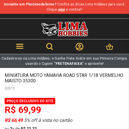
Iniciante em Plastimodelismo?
Confira as dicas Lima Hobbies para você.
b
Clique
aqui
e confira!!
Cadastre-se na Lima Hobbies, e Ganhe Frete Grátis em sua Primeira Compra
usando o Cupom
"FRETENAFAIXA"
e aproveite!
MINIATURA MOTO YAMAHA ROAD STAR 1/18 VERMELHO
MAISTO 35300
30570
PREÇO EXCLUSIVO DO SITE
R$ 69,99
R$ 66,49
5% off à vista no cartão
ou
3
x
de
R$ 23,33