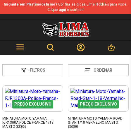
Iniciante em Plastimodelismo?
Confira as dicas Lima Hobbies para você.
Clique
aqui
e confira!!
FILTROS
ORDENAR
PREÇO EXCLUSIVO
PREÇO EXCLUSIVO
MINIATURA MOTO YAMAHA
MINIATURA MOTO YAMAHA ROAD
FJR1300A POLICE FRANCE 1/18
STAR 1/18 VERMELHO MAISTO
MAISTO 32306
35300