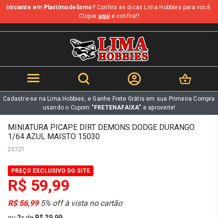
Iniciante em Plastimodelismo?
Confira as dicas Lima Hobbies para você.
b
Clique
aqui
e confira!!
Cadastre-se na Lima Hobbies, e Ganhe Frete Grátis em sua Primeira Compra
usando o Cupom
"FRETENAFAIXA"
e aproveite!
MINIATURA PICAPE DIRT DEMONS DODGE DURANGO
1/64 AZUL MAISTO 15030
25701
PREÇO EXCLUSIVO DO SITE
R$ 59,99
R$ 56,99
5% off à vista no cartão
ou
2
x
de
R$ 29,99