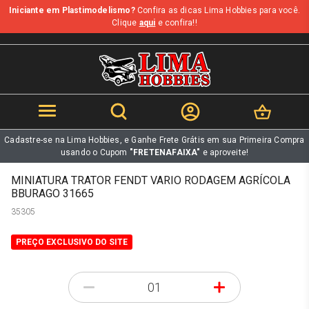
Iniciante em Plastimodelismo?
Confira as dicas Lima Hobbies para você.
b
Clique
aqui
e confira!!
Cadastre-se na Lima Hobbies, e Ganhe Frete Grátis em sua Primeira Compra
usando o Cupom
"FRETENAFAIXA"
e aproveite!
MINIATURA TRATOR FENDT VARIO RODAGEM AGRÍCOLA
BBURAGO 31665
35305
PREÇO EXCLUSIVO DO SITE
-
+