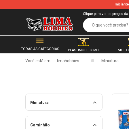
Inician
Clique para ver os preços da
TODAS AS CATEGORIAS
PLASTIMODELISMO
RADIO 
Você está em:
limahobbies
Miniatura
Miniatura
Caminhão