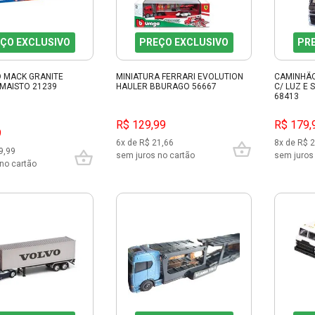
ÇO EXCLUSIVO
PREÇO EXCLUSIVO
PR
 MACK GRANITE
MINIATURA FERRARI EVOLUTION
CAMINHÃ
MAISTO 21239
HAULER BBURAGO 56667
C/ LUZ E 
68413
R$ 129,99
R$ 179,
9
6x de R$ 21,66
8x de R$ 
9,99
sem juros no cartão
sem juros
no cartão