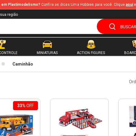
te em Plastimodelismo?
Confira as dicas Lima Hobbies para você. Clique
aqui
e
 sua região
CONTROLE
MINIATURAS
ACTION FIGURES
BOARD
Caminhão
Ord
33%
OFF