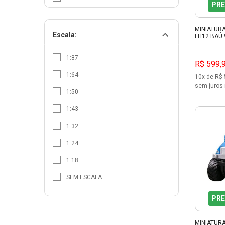
PRE
SUNNY
MINIATUR
WELLY
Escala:
FH12 BAÚ
WSI MODELS
1:87
R$ 599,
1:64
10x de R$ 
sem juros 
1:50
1:43
1:32
1:24
1:18
SEM ESCALA
PRE
MINIATUR