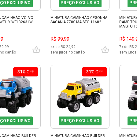
ÇO EXCLUSIVO
PREÇO EXCLUSIVO
PR
A CAMINHÃO VOLVO
MINIATURA CAMINHÃO CEGONHA
MINIATUR
 WELLY WEL32631W
SACANIA 770S MAISTO 11682
RAMP TRU
MAISTO 1
99
R$ 99,99
R$ 149,
59,99
4x de R$ 24,99
7x de R$ 
no cartão
sem juros no cartão
sem juros
31%
OFF
31%
OFF
ÇO EXCLUSIVO
PREÇO EXCLUSIVO
PR
A CAMINHÃO BUILDER
MINIATURA CAMINHÃO BUILDER
MINIATUR