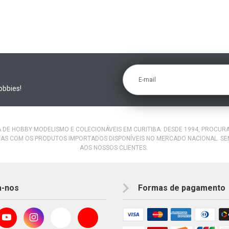
E-mail
obbies!
A DE HOBBY MODELISMO E COLECIONÁVEIS EM CURITIBA. DESDE 1994, PROCU
AS COM OS PRODUTOS IMPORTADOS DISPONÍVEIS NO MERCADO NACIONAL. S
AOS NOSSOS CLIENTES.
a-nos
Formas de pagamento