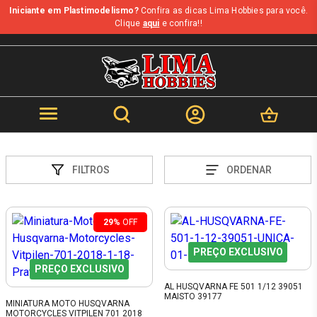
Iniciante em Plastimodelismo?
Confira as dicas Lima Hobbies para você.
Clique
aqui
e confira!!
FILTROS
ORDENAR
29%
OFF
PREÇO EXCLUSIVO
PREÇO EXCLUSIVO
AL HUSQVARNA FE 501 1/12 39051
MAISTO 39177
MINIATURA MOTO HUSQVARNA
MOTORCYCLES VITPILEN 701 2018