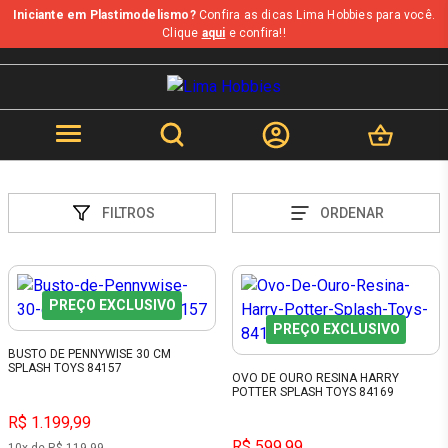
Iniciante em Plastimodelismo?
Confira as dicas Lima Hobbies para você.
Clique
aqui
e confira!!
FILTROS
ORDENAR
PREÇO EXCLUSIVO
PREÇO EXCLUSIVO
BUSTO DE PENNYWISE 30 CM
SPLASH TOYS 84157
OVO DE OURO RESINA HARRY
POTTER SPLASH TOYS 84169
R$ 1.199,99
R$ 599,99