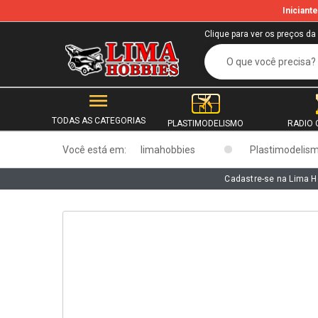
Inician
b
Clique para ver os preços da
TODAS AS CATEGORIAS
PLASTIMODELISMO
RADIO 
Você está em:
limahobbies
Plastimodelis
Cadastre-se na Lima H