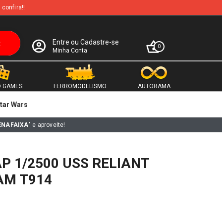
 confira!!
Entre ou Cadastre-se
0
Minha Conta
 GAMES
FERROMODELISMO
AUTORAMA
tar Wars
ENAFAIXA"
e aproveite!
P 1/2500 USS RELIANT
AM T914