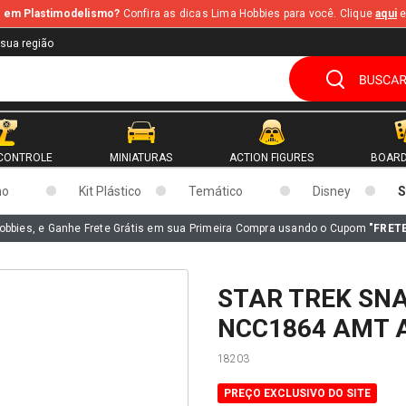
te em Plastimodelismo?
Confira as dicas Lima Hobbies para você. Clique
aqui
e
 sua região
CONTROLE
MINIATURAS
ACTION FIGURES
BOARD
mo
Kit Plástico
Temático
Disney
S
obbies, e Ganhe Frete Grátis em sua Primeira Compra usando o Cupom
"FRET
STAR TREK SNA
NCC1864 AMT 
18203
PREÇO EXCLUSIVO DO SITE