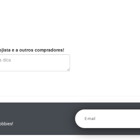
jista e a outros compradores!
E-mail
obbies!