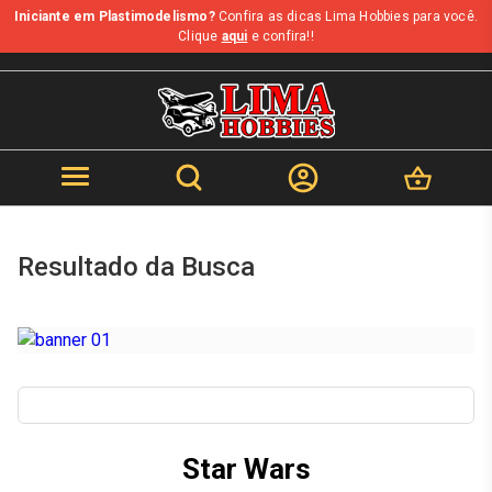
Iniciante em Plastimodelismo?
Confira as dicas Lima Hobbies para você.
b
Clique
aqui
e confira!!
Resultado da Busca
Star Wars