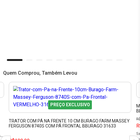
Quem Comprou, Também Levou
PREÇO EXCLUSIVO
M
B
R
TRATOR COM PÁ NA FRENTE 10 CM BURAGO FARM MASSEY
R
FERGUSON 8740S COM PÁ FRONTAL BBURAGO 31633
5
se