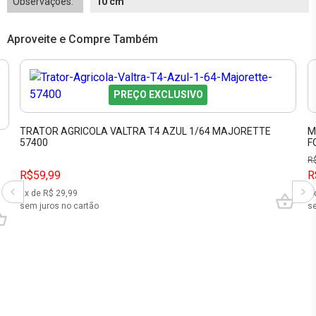
Observações:
10 cm
Aproveite e Compre Também
PREÇO EXCLUSIVO
TRATOR AGRICOLA VALTRA T4 AZUL 1/64 MAJORETTE
M
57400
F
R
R$59,99
R
2
x de R$
29,99
7
sem juros no cartão
se