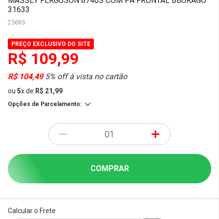
MASSEY FERGUSON 8740S COM PÁ FRONTAL BBURAGO
31633
23693
PREÇO EXCLUSIVO DO SITE
R$ 109,99
R$ 104,49
5% off à vista no cartão
ou
5
x
de
R$ 21,99
Opções de Parcelamento:
-
+
COMPRAR
Calcular o Frete