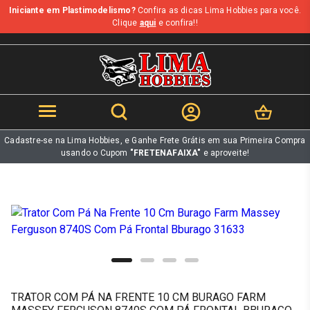
Iniciante em Plastimodelismo?
Confira as dicas Lima Hobbies para você.
b
Clique
aqui
e confira!!
Cadastre-se na Lima Hobbies, e Ganhe Frete Grátis em sua Primeira Compra
usando o Cupom
"FRETENAFAIXA"
e aproveite!
TRATOR COM PÁ NA FRENTE 10 CM BURAGO FARM