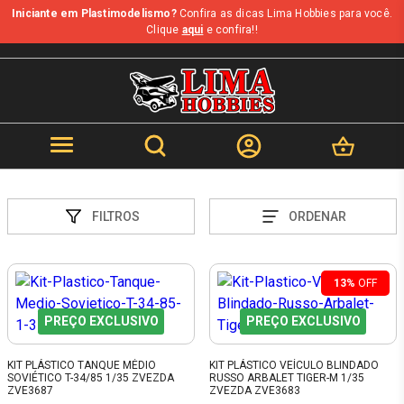
Iniciante em Plastimodelismo?
Confira as dicas Lima Hobbies para você.
Clique
aqui
e confira!!
FILTROS
ORDENAR
13%
OFF
PREÇO EXCLUSIVO
PREÇO EXCLUSIVO
KIT PLÁSTICO TANQUE MÉDIO
KIT PLÁSTICO VEÍCULO BLINDADO
SOVIÉTICO T-34/85 1/35 ZVEZDA
RUSSO ARBALET TIGER-M 1/35
ZVE3687
ZVEZDA ZVE3683