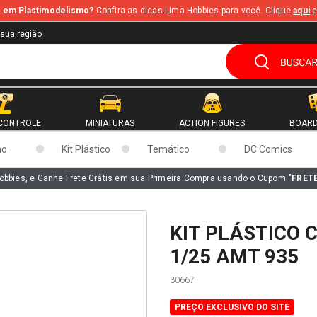
te em Plastimodelismo?
Confira as dicas Lima Hobbies para você. Clique
aqui
e
 sua região
CONTROLE
MINIATURAS
ACTION FIGURES
BOARD
mo
Kit Plástico
Temático
DC Comics
obbies, e Ganhe Frete Grátis em sua Primeira Compra usando o Cupom
"FRET
KIT PLÁSTICO 
1/25 AMT 935
30667
PREÇO EXCLUSIVO DO SITE