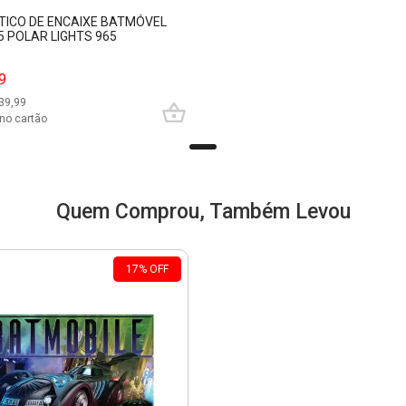
STICO DE ENCAIXE BATMÓVEL
5 POLAR LIGHTS 965
9
39,99
no cartão
Quem Comprou, Também Levou
17
%
OFF