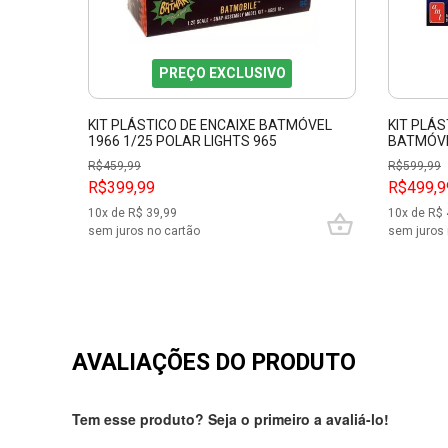
PREÇO EXCLUSIVO
KIT PLÁSTICO DE ENCAIXE BATMÓVEL
KIT PLÁ
1966 1/25 POLAR LIGHTS 965
BATMÓVE
R$
459,99
R$
599,99
R$399,99
R$499,9
10
x de R$
39,99
10
x de R$
sem juros no cartão
sem juros 
AVALIAÇÕES DO PRODUTO
Tem esse produto? Seja o primeiro a avaliá-lo!