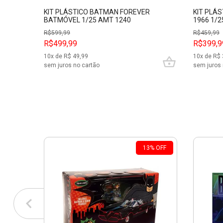
KIT PLÁSTICO BATMAN FOREVER
KIT PLÁ
BATMÓVEL 1/25 AMT 1240
1966 1/2
R$
599,99
R$
459,99
R$499,99
R$399,9
10
x de R$
49,99
10
x de R$
sem juros no cartão
sem juros 
13
%
OFF