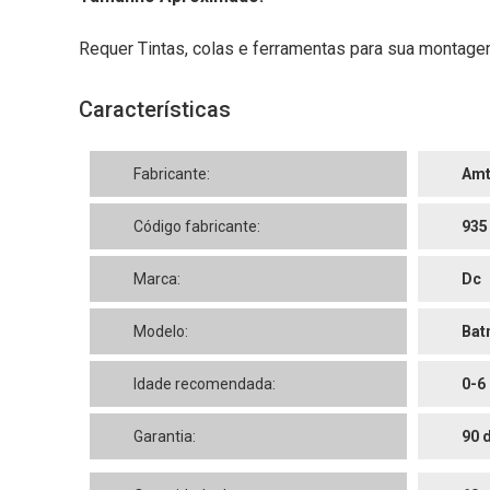
Requer Tintas, colas e ferramentas para sua montage
Características
Fabricante:
Am
Código fabricante:
935
Marca:
Dc
Modelo:
Bat
Idade recomendada:
0-6
Garantia:
90 