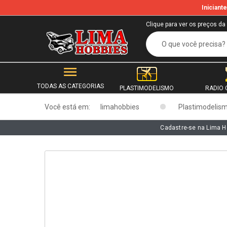
Inician
b
Clique para ver os preços da
TODAS AS CATEGORIAS
PLASTIMODELISMO
RADIO 
Você está em:
limahobbies
Plastimodelis
Cadastre-se na Lima H