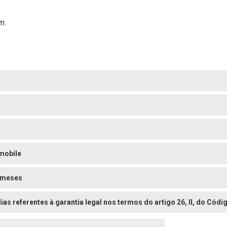
m.
t
mobile
 meses
dias referentes à garantia legal nos termos do artigo 26, II, do Có