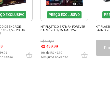
ÇO EXCLUSIVO
PREÇO EXCLUSIVO
PR
ICO DE ENCAIXE
KIT PLÁSTICO BATMAN FOREVER
KIT PLÁS
 1966 1/25 POLAR
BATMÓVEL 1/25 AMT 1240
BATMOBIL
5
R$ 599,99
99
R$ 499,99
Pro
39,99
10x de R$ 49,99
no cartão
sem juros no cartão