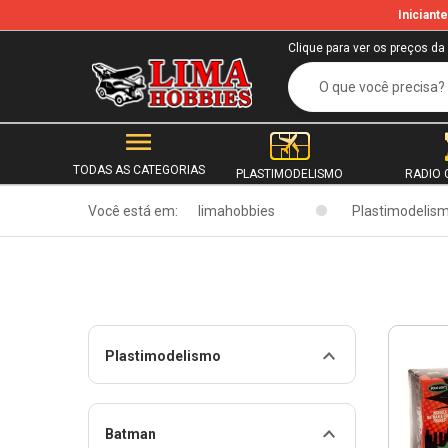
Inician
Clique para ver os preços da
TODAS AS CATEGORIAS
PLASTIMODELISMO
RADIO 
Você está em:
limahobbies
Plastimodelis
Plastimodelismo
Batman