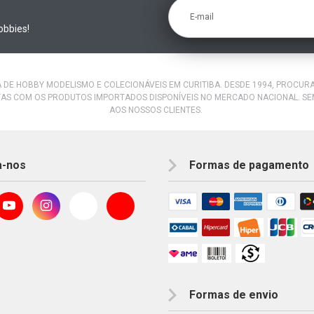
E-mail
obbies!
A DE HOBBY MODELISMO E COLECIONÁVEIS EM CURITIBA. DESDE 1994, PROCU
AS COM OS PRODUTOS IMPORTADOS DISPONÍVEIS NO MERCADO NACIONAL. S
AOS NOSSOS CLIENTES.
a-nos
Formas de pagamento
Formas de envio