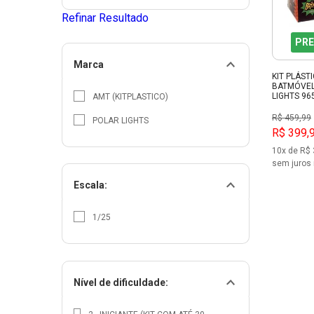
Refinar Resultado
PRE
Marca
KIT PLÁST
BATMÓVEL
LIGHTS 96
AMT (KITPLASTICO)
R$ 459,99
POLAR LIGHTS
R$ 399,
10x de R$ 
sem juros 
Escala:
1/25
Nível de dificuldade: