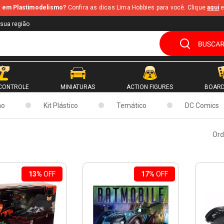
te em Plastimodelismo?
Confira as dicas Lima Hobbies para você. Clique
aqui
e
 sua região
CONTROLE
MINIATURAS
ACTION FIGURES
BOARD
mo
Kit Plástico
Temático
DC Comics
Ord
13%
OFF
17%
OFF