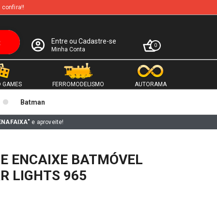
 confira!!
Entre ou Cadastre-se
0
Minha Conta
 GAMES
FERROMODELISMO
AUTORAMA
Batman
ENAFAIXA"
e aproveite!
DE ENCAIXE BATMÓVEL
AR LIGHTS 965