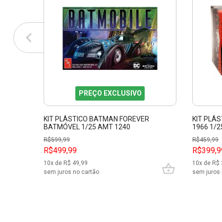
PREÇO EXCLUSIVO
KIT PLÁSTICO BATMAN FOREVER
KIT PLÁ
BATMÓVEL 1/25 AMT 1240
1966 1/2
R$
599,99
R$
459,99
R$499,99
R$399,9
10
x de R$
49,99
10
x de R$
sem juros no cartão
sem juros 