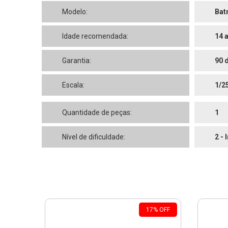
Modelo:
Bat
Idade recomendada:
14 
Garantia:
90 
Escala:
1/2
Quantidade de peças:
1
Nível de dificuldade:
2 - 
17
%
OFF