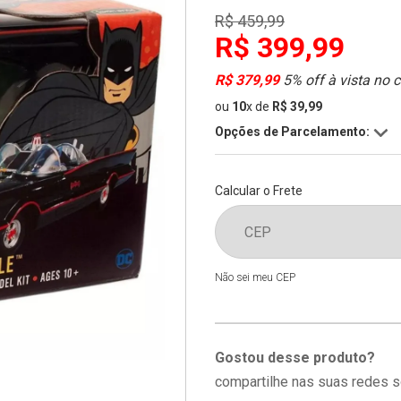
R$ 459,99
R$ 399,99
R$ 379,99
5% off à vista no 
ou
10
x
de
R$ 39,99
Opções de Parcelamento:
Calcular o Frete
Não sei meu CEP
Gostou desse produto?
compartilhe nas suas redes s