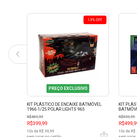
13
%
OFF
PREÇO EXCLUSIVO
KIT PLÁSTICO DE ENCAIXE BATMÓVEL
KIT PLÁ
1966 1/25 POLAR LIGHTS 965
BATMÓVE
R$
459,99
R$
599,99
R$399,99
R$499,9
10
x de R$
39,99
10
x de R$
sem juros no cartão
sem juros 