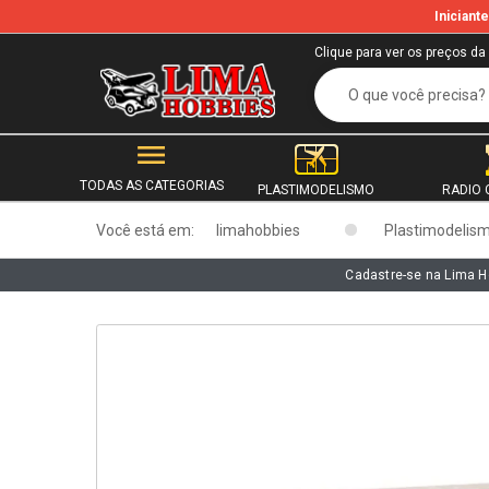
Inician
b
Clique para ver os preços da
TODAS AS CATEGORIAS
PLASTIMODELISMO
RADIO 
Você está em:
limahobbies
Plastimodelis
Cadastre-se na Lima H