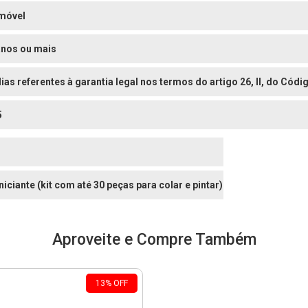
móvel
anos ou mais
dias referentes à garantia legal nos termos do artigo 26, II, do Có
5
Iniciante (kit com até 30 peças para colar e pintar)
Aproveite e Compre Também
13
%
OFF