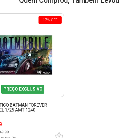
Quem Comprou, Também Levou
17
%
OFF
PREÇO EXCLUSIVO
STICO BATMAN FOREVER
L 1/25 AMT 1240
9
49,99
no cartão