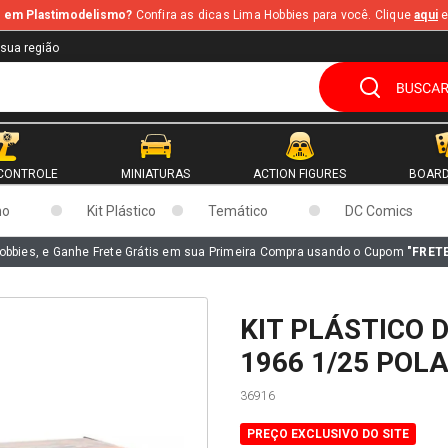
te em Plastimodelismo?
Confira as dicas Lima Hobbies para você. Clique
aqui
e
 sua região
CONTROLE
MINIATURAS
ACTION FIGURES
BOARD
mo
Kit Plástico
Temático
DC Comics
obbies, e Ganhe Frete Grátis em sua Primeira Compra usando o Cupom
"FRET
KIT PLÁSTICO 
1966 1/25 POL
36916
PREÇO EXCLUSIVO DO SITE