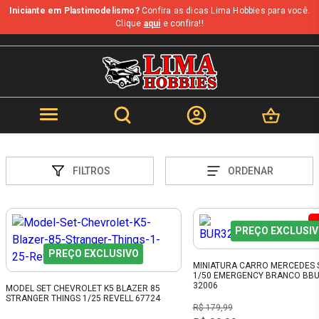
Iniciante em Plastimodelismo?
Confira as dicas Lima Hobbies para você.
Clique
aqui
e confira!!
FILTROS
ORDENAR
PREÇO EXCLUSI
PREÇO EXCLUSIVO
MINIATURA CARRO MERCEDES 
1/50 EMERGENCY BRANCO BB
32006
MODEL SET CHEVROLET K5 BLAZER 85
STRANGER THINGS 1/25 REVELL 67724
R$ 179,99