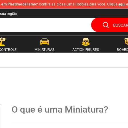
te em Plastimodelismo?
Confira as dicas Lima Hobbies para você. Clique
aqui
e
 sua região
CONTROLE
MINIATURAS
ACTION FIGURES
BOARD
O que é uma Miniatura?