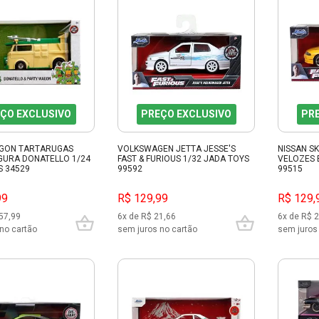
ÇO EXCLUSIVO
PREÇO EXCLUSIVO
PR
GON TARTARUGAS
VOLKSWAGEN JETTA JESSE'S
NISSAN SK
IGURA DONATELLO 1/24
FAST & FURIOUS 1/32 JADA TOYS
VELOZES 
S 34529
99592
99515
99
R$ 129,99
R$ 129,
57,99
6x de R$ 21,66
6x de R$ 
no cartão
sem juros no cartão
sem juros