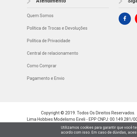
Atendimento
Sig
WELLY
WSI MODELS
Quem Somos
ZONACRIATIVA
Política de Trocas e Devoluções
Política de Privacidade
Central de relacionamento
Como Comprar
Pagamento e Envio
Copyright © 2019. Todos Os Direitos Reservados.
Lima Hobbies Modelismo Eireli - EPP CNPJ: 00.149.281/0
Utilizamos cookies para garantir que você t
acordo com isso. Em caso de dúvidas, ace