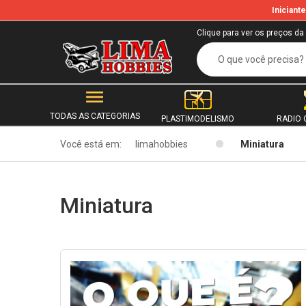
Inician
b
Clique para ver os preços da
TODAS AS CATEGORIAS
PLASTIMODELISMO
RADIO 
Você está em:
limahobbies
Miniatura
Miniatura