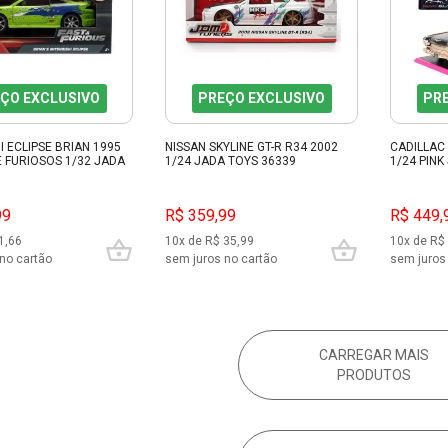
ÇO EXCLUSIVO
PREÇO EXCLUSIVO
PR
I ECLIPSE BRIAN 1995
NISSAN SKYLINE GT-R R34 2002
CADILLAC
 FURIOSOS 1/32 JADA
1/24 JADA TOYS 36339
1/24 PINK
99
R$ 359,99
R$ 449,
1,66
10x de R$ 35,99
10x de R$
no cartão
sem juros no cartão
sem juros
CARREGAR MAIS
PRODUTOS