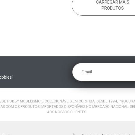
CARREGAR MAIS
PRODUTOS
E-mail
obbies!
A DE HOBBY MODELISMO E COLECIONÁVEIS EM CURITIBA. DESDE 1994, PROCU
AS COM OS PRODUTOS IMPORTADOS DISPONÍVEIS NO MERCADO NACIONAL. S
AOS NOSSOS CLIENTES.