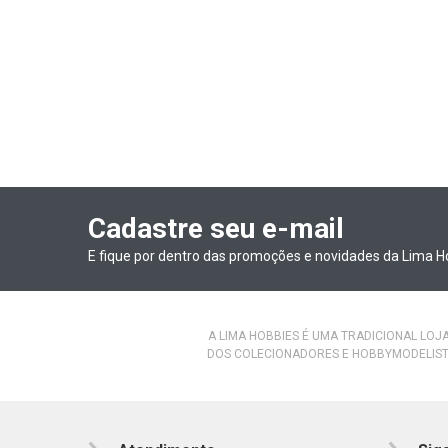
MC FARLANE TOYS
MENG
MINI TEC
MINICHAMPS
MPC
NATUARTE
NETTOY
Cadastre seu e-mail
NOREV
E fique por dentro das promoções e novidades da Lima H
OTTO MOBILE
REVELL
A LIMA HOBBIES É UMA TRADICIONAL LOJ
SPLASH TOYS
DOS COLECIONADORES E HOBBYMODELIST
STUDIO DIO
SUNNY