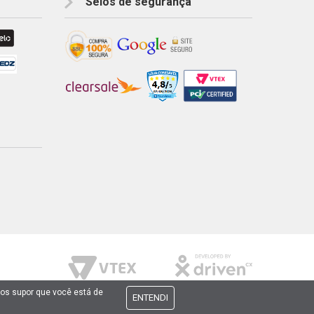
Selos de segurança
mos supor que você está de
ENTENDI