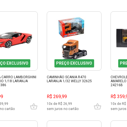
ÇO EXCLUSIVO
PREÇO EXCLUSIVO
PR
A CARRO LAMBORGHINI
CAMINHÃO SCANIA R470
CHEVROLE
IO 1/18 LARANJA
LARANJA 1/32 WELLY 32625
AMARELO 
1386
24216B
99
R$ 269,99
R$ 359,
39,99
10x de R$ 26,99
10x de R$
no cartão
sem juros no cartão
sem juros