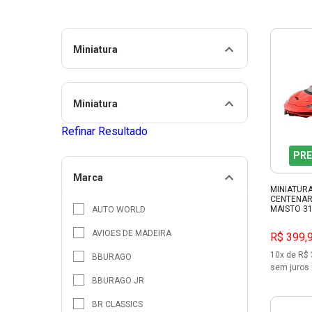
Miniatura
Miniatura
Refinar Resultado
PRE
Marca
MINIATUR
CENTENAR
MAISTO 3
AUTO WORLD
AVIOES DE MADEIRA
R$ 399,
10x de R$ 
BBURAGO
sem juros 
BBURAGO JR
BR CLASSICS