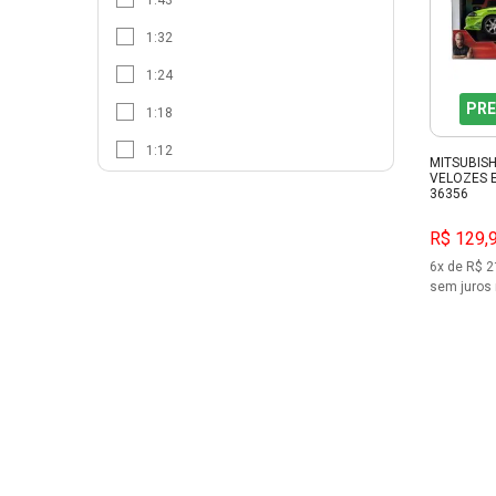
1:43
HOBBY BOSS
1:32
HOTWHEELS
1:24
HW COL
PRE
1:18
INATIVO
1:12
MITSUBISH
ITALERI
VELOZES E
1:10
36356
JADA
1:8
R$ 129,
JOHNNY LIGHT
SEM ESCALA
6x de R$ 2
LEXTACK
sem juros 
M2 MACHINES
MAISTO
MAJORETTE
MATCHBOX
MATCHBOX COL