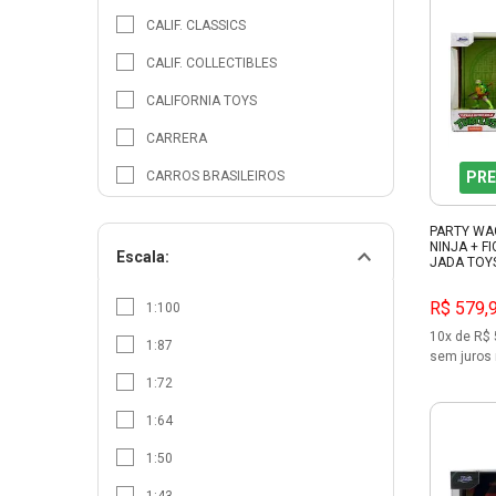
CALIF. CLASSICS
CALIF. COLLECTIBLES
CALIFORNIA TOYS
CARRERA
CARROS BRASILEIROS
PRE
CKS COL
PARTY WA
NINJA + F
DEMOLIDOR CUBOS
Escala:
JADA TOY
EASY MODEL
R$ 579,
1:100
EXPRESSO DUINO
10x de R$ 
1:87
sem juros 
FORTNITE
1:72
FUNKO
1:64
GREENLIGHT
1:50
GUILLOWS