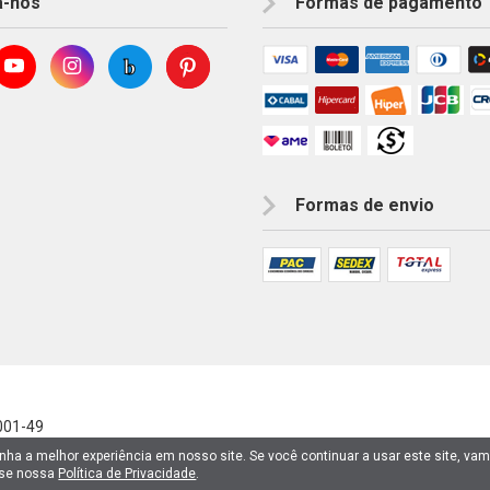
a-nos
Formas de pagamento
Formas de envio
001-49
enha a melhor experiência em nosso site. Se você continuar a usar este site, va
sse nossa
Política de Privacidade
.