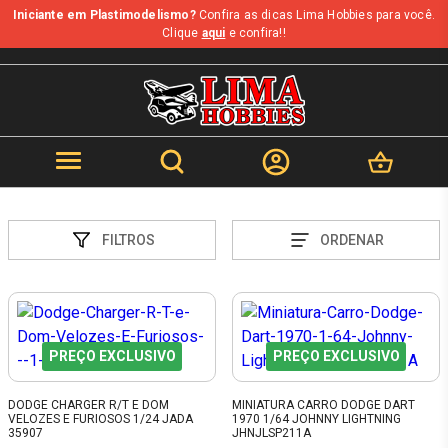
Iniciante em Plastimodelismo?
Confira as dicas Lima Hobbies para você.
Clique
aqui
e confira!!
FILTROS
ORDENAR
PREÇO EXCLUSIVO
PREÇO EXCLUSIVO
DODGE CHARGER R/T E DOM
MINIATURA CARRO DODGE DART
VELOZES E FURIOSOS 1/24 JADA
1970 1/64 JOHNNY LIGHTNING
35907
JHNJLSP211A